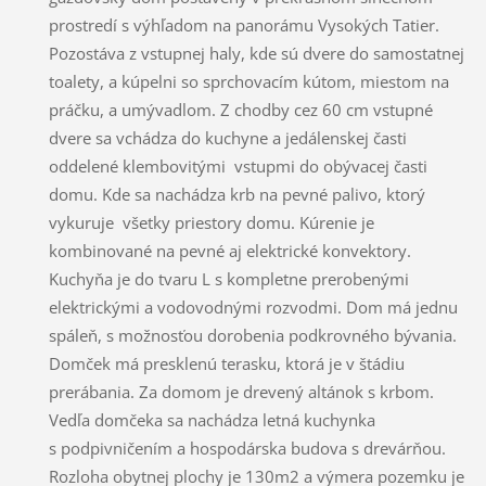
prostredí s výhľadom na panorámu Vysokých Tatier.
Pozostáva z vstupnej haly, kde sú dvere do samostatnej
toalety, a kúpelni so sprchovacím kútom, miestom na
práčku, a umývadlom. Z chodby cez 60 cm vstupné
dvere sa vchádza do kuchyne a jedálenskej časti
oddelené klembovitými vstupmi do obývacej časti
domu. Kde sa nachádza krb na pevné palivo, ktorý
vykuruje všetky priestory domu. Kúrenie je
kombinované na pevné aj elektrické konvektory.
Kuchyňa je do tvaru L s kompletne prerobenými
elektrickými a vodovodnými rozvodmi. Dom má jednu
spáleň, s možnosťou dorobenia podkrovného bývania.
Domček má presklenú terasku, ktorá je v štádiu
prerábania. Za domom je drevený altánok s krbom.
Vedľa domčeka sa nachádza letná kuchynka
s podpivničením a hospodárska budova s drevárňou.
Rozloha obytnej plochy je 130m2 a výmera pozemku je