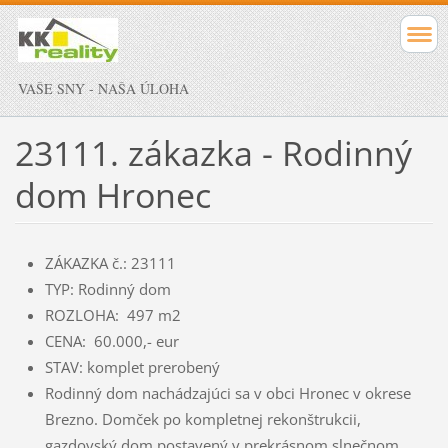
VAŠE SNY - NAŠA ÚLOHA
23111. zákazka - Rodinný
dom Hronec
ZÁKAZKA č.: 23111
TYP: Rodinný dom
ROZLOHA: 497 m2
CENA: 60.000,- eur
STAV: komplet prerobený
Rodinný dom nachádzajúci sa v obci Hronec v okrese
Brezno. Domček po kompletnej rekonštrukcii,
gazdovský dom postavený v prekrásnom slnečnom