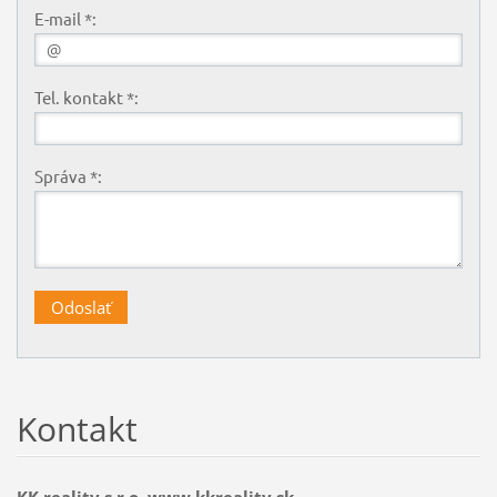
E-mail *:
Tel. kontakt *:
Správa *:
Kontakt
KK reality s.r.o. www.kkreality.sk