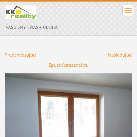
VAŠE SNY - NAŠA ÚLOHA
Predchádzajúci
Nasledujúci
Spustiť prezentáciu