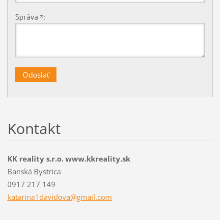
Správa *:
Kontakt
KK reality s.r.o. www.kkreality.sk
Banská Bystrica
0917 217 149
katarina
1davidov
a@gmail.
com