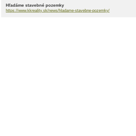
Hľadáme stavebné pozemky
https://www.kkreality.sk/news/hladame-stavebne-pozemky/