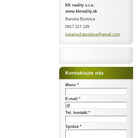
KK reality s.r.o.
www.kkreality.sk
Banská Bystrica
0917 217 149
katarina
1davidov
a@gmail.
com
Kontaktujte nás
Meno *
E-mail *
Tel. kontakt *
Správa *