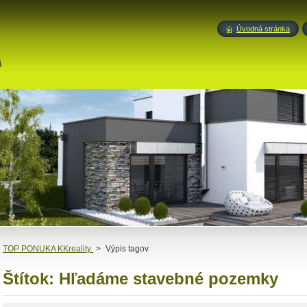
Úvodná stránka
A
TOP PONUKA KKreality
>
Výpis tagov
Štítok: Hľadáme stavebné pozemky