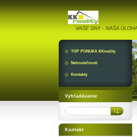
VAŠE SNY - NAŠA ÚLOH
TOP PONUKA KKreality
Nehnuteľnosti
Kontakty
Vyhľadávanie
Kontakt