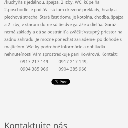
/kuchyňa s jedálňou, špajza, 2 izby, WC, kúpelňa.
2.poschodie je padláš - sú tam drevené preklady, hrady a
plechová strecha. Stará časť domu je kotolňa, chodba, špajza
a 2 izby, v starom dome sú tie dve garáže a dielňa. Garáž
nemá základy a dá sa odstrániť a zväčšiť vstupný priestor na
zadnú záhradu. Je možné ponechať zariadenie- po dohode s
majiteľom. Všetky podrobné informácie a obhliadku
nehnuteľnosti Vám sprostredkuje pani Kovárová. Kontakt:
0917 217 149
0917 217 149
,
0904 385 966
0904 385 966
Kontaktujte nás