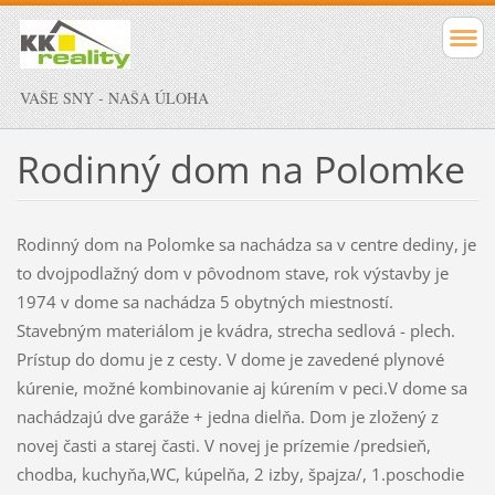
VAŠE SNY - NAŠA ÚLOHA
Rodinný dom na Polomke
Rodinný dom na Polomke sa nachádza sa v centre dediny, je
to dvojpodlažný dom v pôvodnom stave, rok výstavby je
1974 v dome sa nachádza 5 obytných miestností.
Stavebným materiálom je kvádra, strecha sedlová - plech.
Prístup do domu je z cesty. V dome je zavedené plynové
kúrenie, možné kombinovanie aj kúrením v peci.V dome sa
nachádzajú dve garáže + jedna dielňa. Dom je zložený z
novej časti a starej časti. V novej je prízemie /predsieň,
chodba, kuchyňa,WC, kúpelňa, 2 izby, špajza/, 1.poschodie