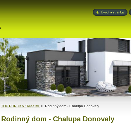
Úvodná stránka
A
TOP PONUKA KKreality
>
Rodinný dom - Chalupa Donovaly
Rodinný dom - Chalupa Donovaly