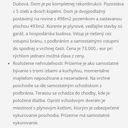
Dubová. Dom je po kompletnej rekonštrukcii. Pozostáva
z 5 izieb a dvoch kúpelní. Dom je dvojpodlažný
postavený na rovine s 498m2 pozemkom a zastavanou
plochou 493m2. Kúrenie je plynové, vedľajšie stavby sú
garáž, a hospodárska budova. Vstup je riešený cez
vstupnú bránu, s podbráním a samostatnými vstupmi
do spodnej a vrchnej časti. Cena je 73.000,- eur pri
rýchlom jednaní možná zľava z ceny.
Rozloženie nehnuteľnosti: Prízemie je ako samostatné
bývanie s tromi izbami a kuchyňou, momentálne
majiteľom nepoužívané a nezariadené. Na vrchné
poschodie sa ide samostatným schodiskom z
podbránia. Terasou sa vchádza do chodby, kde je
položená dlažba. Oproti vchodovým dverám je
miestnosť s plynovým kotlom, ktorým je zabezpečené
vykurovanie poschodia. Prízemie má samostatné
vykurovanie.