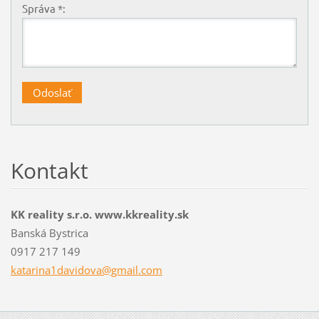
Správa *:
Kontakt
KK reality s.r.o. www.kkreality.sk
Banská Bystrica
0917 217 149
katarina
1davidov
a@gmail.
com