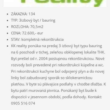
ZÁKAZKA: 134
TYP: 3izbový byt / bauring
ROZLOHA: 70,5m2
CENA: 72.600,- eur
STAV: kompletná rekonštrukcia
KK reality ponúka na predaj 3 izbový byt typu bauring
na 6 poschodí v tichej, zeleňou obklopenej lokalite THK.
Byt prešiel od r. 2004 postupnou rekonštrukciou. Nové
rozvody boli prevedené pri rekonštrukcii kúpeľne a wc.
Pri rekonštrukcii kuchyne bol odpojený plyn a do novej
linky bol zabudovaný sporák so sklokeramickou
platňou. V byte sú plávajúce podlahy v chodbe dlažba. K
bytu patrí murovaná pivnica. Ponúkaný byt bude k
dispozícii v jesennom období, podĺa dohody. Kontakt:
0905 516 074