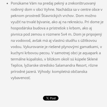
Ponúkame Vám na predaj pekný a zrekonštruovaný
rodinný dom v obci Vyhne. Nachádza sa v centre obce v
peknom prostredí Štiavnických vrchov. Dom možno
využiť na trvalé bývanie, ako aj na rekreáciu. Pri dome je
hospodárska budova a prístrešok s krbom, ako aj
pivnica pod zemou o rozmere 5x4 m. Dom je pripojený
na vodovod, avšak má aj vlastnú studňu s úžitkovou
vodou. Vykurovanie je riešené plynovými gamatkami, v
kuchyni krbovou pecou. V samotnej obci je aquapark a
termálne kúpalisko, v blízkom okolí sú kúpele Sklené
Teplice, lyžiarske stredisko Salamandra Resort, rôzne
prírodné jazerá. Výhody: kompletná občianska
vybavenosť.