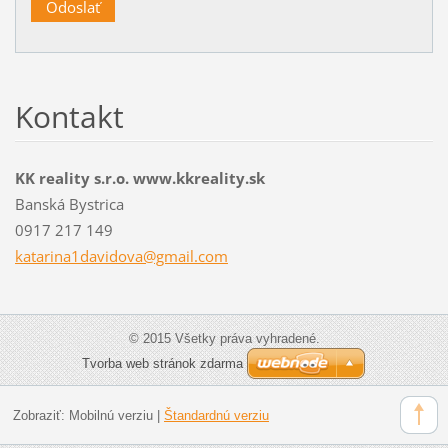
Kontakt
KK reality s.r.o. www.kkreality.sk
Banská Bystrica
0917 217 149
katarina
1davidov
a@gmail.
com
© 2015 Všetky práva vyhradené.
Tvorba web stránok zdarma
Zobraziť:
Mobilnú verziu
|
Štandardnú verziu