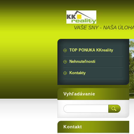
VAŠE SNY - NAŠA ÚLOH
TOP PONUKA KKreality
Nehnuteľnosti
Kontakty
Vyhľadávanie
Kontakt