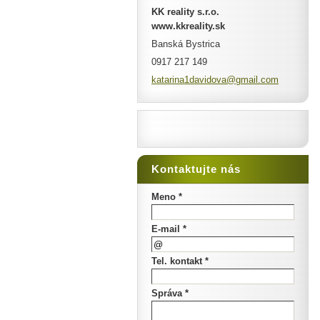
KK reality s.r.o.
www.kkreality.sk
Banská Bystrica
0917 217 149
katarina
1davidov
a@gmail.
com
Kontaktujte nás
Meno *
E-mail *
Tel. kontakt *
Správa *