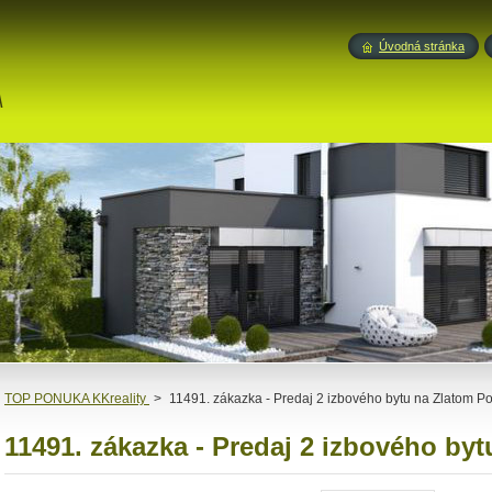
Úvodná stránka
A
TOP PONUKA KKreality
>
11491. zákazka - Predaj 2 izbového bytu na Zlatom P
11491. zákazka - Predaj 2 izbového by