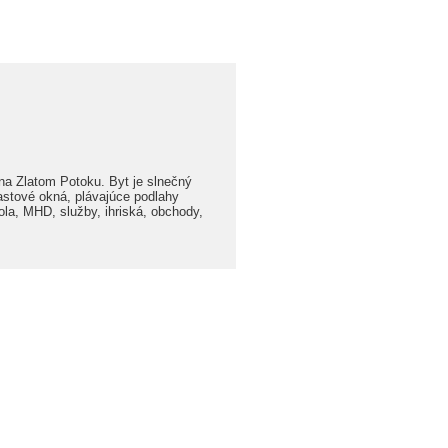
 na Zlatom Potoku. Byt je slnečný
lastové okná, plávajúce podlahy
ola, MHD, služby, ihriská, obchody,