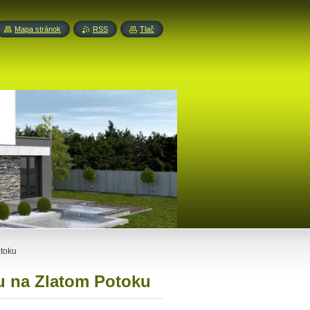
Mapa stránok
RSS
Tlač
otoku
tu na Zlatom Potoku