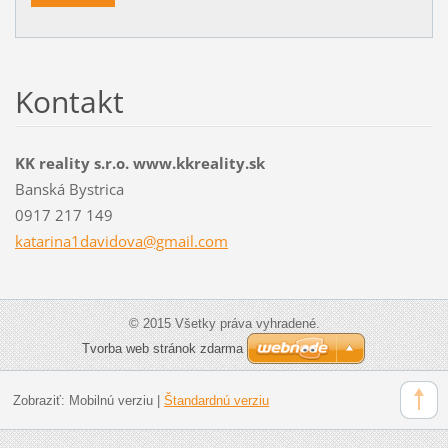
Kontakt
KK reality s.r.o. www.kkreality.sk
Banská Bystrica
0917 217 149
katarina
1davidov
a@gmail.
com
© 2015 Všetky práva vyhradené.
Tvorba web stránok zdarma
Zobraziť:
Mobilnú verziu
|
Štandardnú verziu