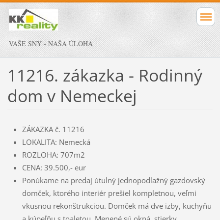
VAŠE SNY - NAŠA ÚLOHA
11216. zákazka - Rodinný
dom v Nemeckej
ZÁKAZKA č. 11216
LOKALITA: Nemecká
ROZLOHA: 707m2
CENA: 39.500,- eur
Ponúkame na predaj útulný jednopodlažný gazdovský
domček, ktorého interiér prešiel kompletnou, veľmi
vkusnou rekonštrukciou. Domček má dve izby, kuchyňu
a kúpeľňu s toaletou. Menené sú okná, stierky,