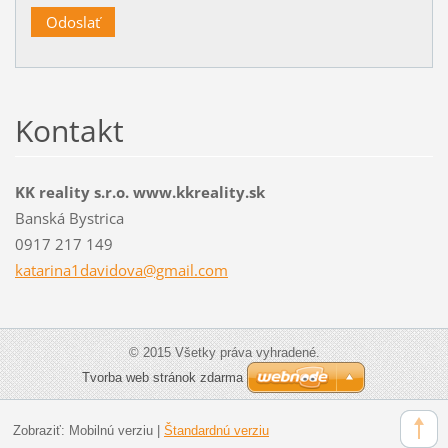
Kontakt
KK reality s.r.o. www.kkreality.sk
Banská Bystrica
0917 217 149
katarina
1davidov
a@gmail.
com
© 2015 Všetky práva vyhradené.
Tvorba web stránok zdarma
Zobraziť:
Mobilnú verziu
|
Štandardnú verziu