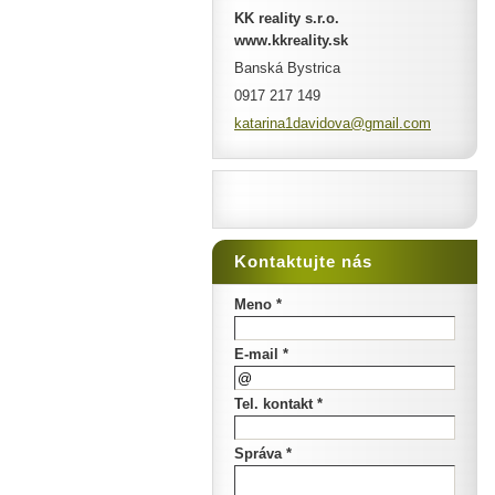
KK reality s.r.o.
www.kkreality.sk
Banská Bystrica
0917 217 149
katarina
1davidov
a@gmail.
com
Kontaktujte nás
Meno *
E-mail *
Tel. kontakt *
Správa *