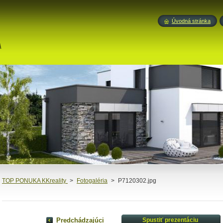
Úvodná stránka
A
TOP PONUKA KKreality
>
Fotogaléria
>
P7120302.jpg
Predchádzajúci
Spustiť prezentáciu