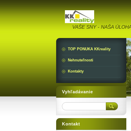
VAŠE SNY - NAŠA ÚLOH
TOP PONUKA KKreality
Nehnuteľnosti
Kontakty
Vyhľadávanie
Kontakt