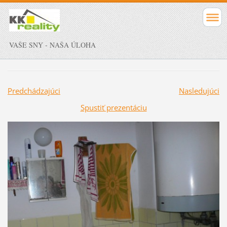
VAŠE SNY - NAŠA ÚLOHA
Predchádzajúci
Nasledujúci
Spustiť prezentáciu