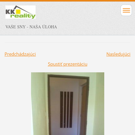
VAŠE SNY - NAŠA ÚLOHA
Predchádzajúci
Nasledujúci
Spustiť prezentáciu